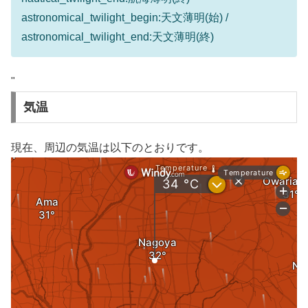
astronomical_twilight_begin:天文薄明(始) /
astronomical_twilight_end:天文薄明(終)
"
気温
現在、周辺の気温は以下のとおりです。