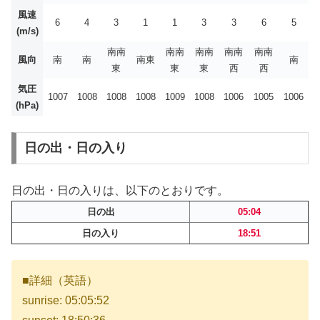
風速
6
4
3
1
1
3
3
6
5
(m/s)
南南
南南
南南
南南
南南
風向
南
南
南東
南
東
東
東
西
西
気圧
1007
1008
1008
1008
1009
1008
1006
1005
1006
(hPa)
日の出・日の入り
日の出・日の入りは、以下のとおりです。
日の出
05:04
日の入り
18:51
■詳細（英語）
sunrise: 05:05:52