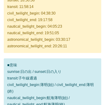
sunset: 18:50:36
transit: 11:58:14
civil_twilight_begin: 04:38:30
civil_twilight_end: 19:17:58
nautical_twilight_begin: 04:05:23
nautical_twilight_end: 19:51:05
astronomical_twilight_begin: 03:30:17
astronomical_twilight_end: 20:26:11
■意味
sunrise:日の出 / sunset:日の入り
transit:子午線通過
civil_twilight_begin:薄明(始) / civil_twilight_end:薄明
(終)
nautical_twilight_begin:航海薄明(始) /
nautical_twilight_end:航海薄明(終)