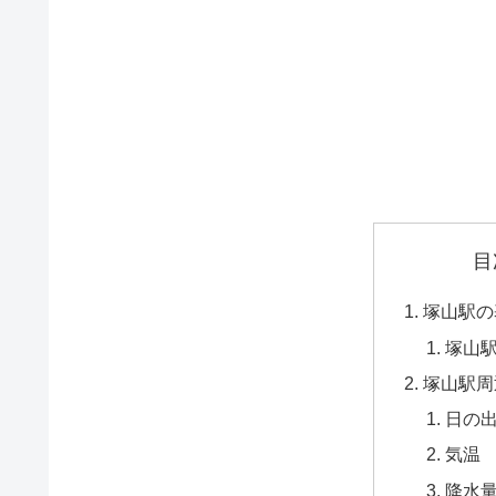
目
塚山駅の
塚山
塚山駅周
日の
気温
降水