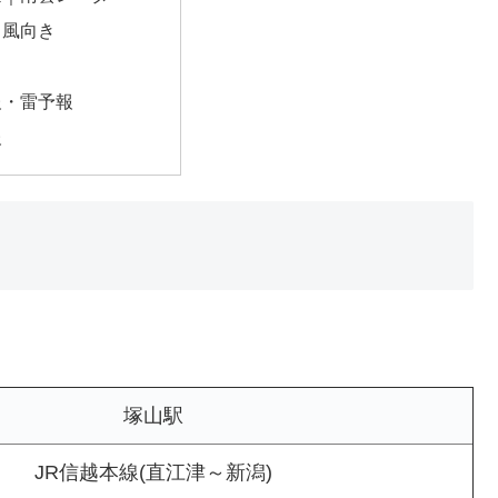
・風向き
報・雷予報
報
塚山駅
JR信越本線(直江津～新潟)