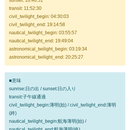
sunset: 18:46:51
transit: 11:52:30
civil_twilight_begin: 04:30:03
civil_twilight_end: 19:14:58
nautical_twilight_begin: 03:55:57
nautical_twilight_end: 19:49:04
astronomical_twilight_begin: 03:19:34
astronomical_twilight_end: 20:25:27
■意味
sunrise:日の出 / sunset:日の入り
transit:子午線通過
civil_twilight_begin:薄明(始) / civil_twilight_end:薄明
(終)
nautical_twilight_begin:航海薄明(始) /
nautical_twilight_end:航海薄明(終)