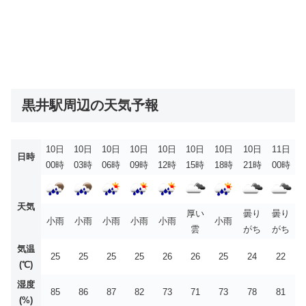
黒井駅周辺の天気予報
10日
10日
10日
10日
10日
10日
10日
10日
11日
日時
00時
03時
06時
09時
12時
15時
18時
21時
00時
天気
厚い
曇り
曇り
小雨
小雨
小雨
小雨
小雨
小雨
雲
がち
がち
気温
25
25
25
25
26
26
25
24
22
(℃)
湿度
85
86
87
82
73
71
73
78
81
(%)