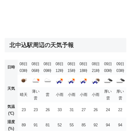
北中込駅周辺の天気予報
08日
08日
08日
08日
08日
08日
08日
09日
09日
日時
03時
06時
09時
12時
15時
18時
21時
00時
03時
天気
薄い
厚い
厚い
晴天
雲
小雨
小雨
小雨
小雨
雲
雲
雲
気温
23
23
26
33
31
27
26
24
22
(℃)
湿度
89
91
81
52
55
85
92
94
94
(%)