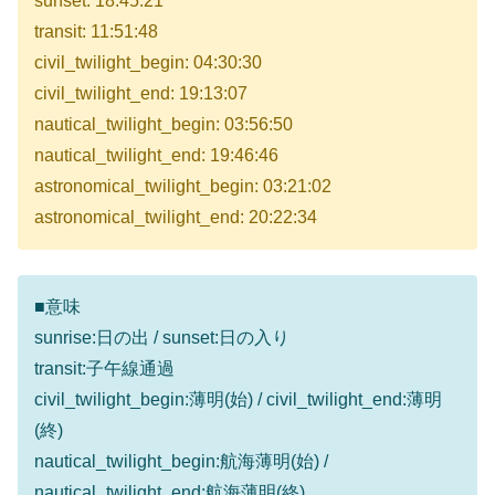
sunset: 18:45:21
transit: 11:51:48
civil_twilight_begin: 04:30:30
civil_twilight_end: 19:13:07
nautical_twilight_begin: 03:56:50
nautical_twilight_end: 19:46:46
astronomical_twilight_begin: 03:21:02
astronomical_twilight_end: 20:22:34
■意味
sunrise:日の出 / sunset:日の入り
transit:子午線通過
civil_twilight_begin:薄明(始) / civil_twilight_end:薄明
(終)
nautical_twilight_begin:航海薄明(始) /
nautical_twilight_end:航海薄明(終)