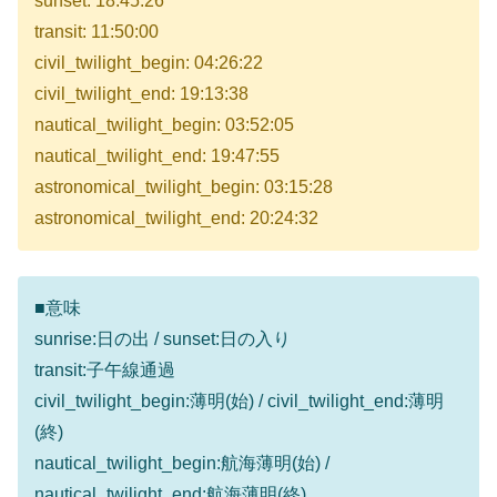
sunset: 18:45:26
transit: 11:50:00
civil_twilight_begin: 04:26:22
civil_twilight_end: 19:13:38
nautical_twilight_begin: 03:52:05
nautical_twilight_end: 19:47:55
astronomical_twilight_begin: 03:15:28
astronomical_twilight_end: 20:24:32
■意味
sunrise:日の出 / sunset:日の入り
transit:子午線通過
civil_twilight_begin:薄明(始) / civil_twilight_end:薄明
(終)
nautical_twilight_begin:航海薄明(始) /
nautical_twilight_end:航海薄明(終)