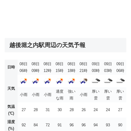
越後堀之内駅周辺の天気予報
08日
08日
08日
08日
08日
08日
09日
09日
09日
日時
06時
09時
12時
15時
18時
21時
00時
03時
06時
天気
適度
強い
厚い
厚い
厚い
小雨
小雨
小雨
小雨
な雨
雨
雲
雲
雲
気温
27
28
31
30
28
26
24
24
27
(℃)
湿度
92
84
72
91
96
96
94
93
90
(%)