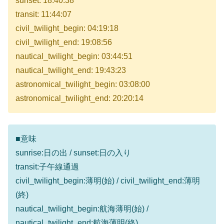
sunset: 18:40:38
transit: 11:44:07
civil_twilight_begin: 04:19:18
civil_twilight_end: 19:08:56
nautical_twilight_begin: 03:44:51
nautical_twilight_end: 19:43:23
astronomical_twilight_begin: 03:08:00
astronomical_twilight_end: 20:20:14
■意味
sunrise:日の出 / sunset:日の入り
transit:子午線通過
civil_twilight_begin:薄明(始) / civil_twilight_end:薄明
(終)
nautical_twilight_begin:航海薄明(始) /
nautical_twilight_end:航海薄明(終)