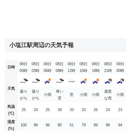
小塩江駅周辺の天気予報
08日
08日
08日
08日
08日
08日
08日
08日
09日
日時
00時
03時
06時
09時
12時
15時
18時
21時
00時
天気
曇り
曇り
厚い
適度
小雨
雲
小雨
小雨
小雨
がち
がち
雲
な雨
気温
25
24
25
28
33
33
26
24
23
(℃)
湿度
100
99
96
80
51
79
89
96
94
(%)