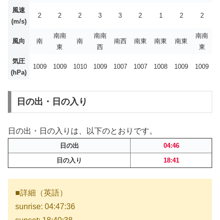
風速
2
2
2
3
3
2
1
2
2
(m/s)
南南
南南
南南
風向
南
南
南西
南東
南東
南東
東
西
東
気圧
1009
1009
1010
1009
1007
1007
1008
1009
1009
(hPa)
日の出・日の入り
日の出・日の入りは、以下のとおりです。
日の出
04:46
日の入り
18:41
■詳細（英語）
sunrise: 04:47:36