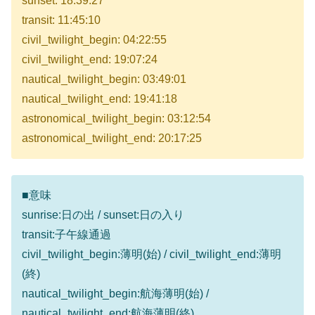
sunset: 18:39:27
transit: 11:45:10
civil_twilight_begin: 04:22:55
civil_twilight_end: 19:07:24
nautical_twilight_begin: 03:49:01
nautical_twilight_end: 19:41:18
astronomical_twilight_begin: 03:12:54
astronomical_twilight_end: 20:17:25
■意味
sunrise:日の出 / sunset:日の入り
transit:子午線通過
civil_twilight_begin:薄明(始) / civil_twilight_end:薄明
(終)
nautical_twilight_begin:航海薄明(始) /
nautical_twilight_end:航海薄明(終)