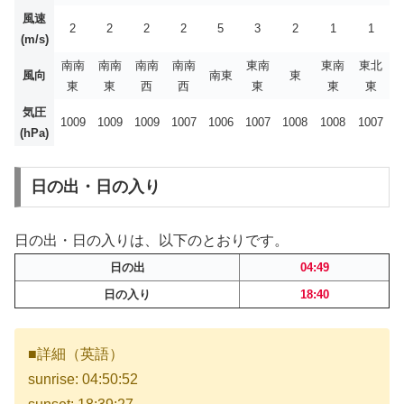
風速
2
2
2
2
5
3
2
1
1
(m/s)
南南
南南
南南
南南
東南
東南
東北
風向
南東
東
東
東
西
西
東
東
東
気圧
1009
1009
1009
1007
1006
1007
1008
1008
1007
(hPa)
日の出・日の入り
日の出・日の入りは、以下のとおりです。
日の出
04:49
日の入り
18:40
■詳細（英語）
sunrise: 04:50:52