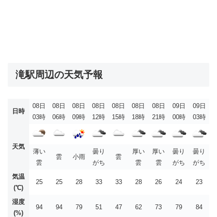
滝駅周辺の天気予報
08日
08日
08日
08日
08日
08日
08日
09日
09日
日時
03時
06時
09時
12時
15時
18時
21時
00時
03時
天気
薄い
曇り
厚い
厚い
曇り
曇り
雲
小雨
雲
雲
がち
雲
雲
がち
がち
気温
25
25
28
33
33
28
26
24
23
(℃)
湿度
94
94
79
51
47
62
73
79
84
(%)