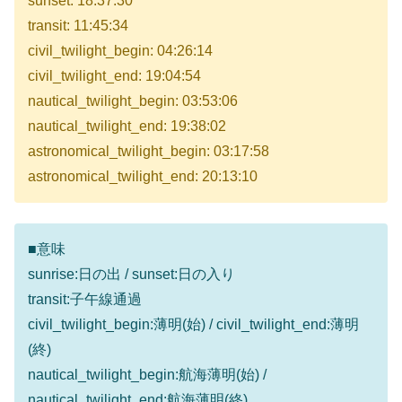
sunset: 18:37:30
transit: 11:45:34
civil_twilight_begin: 04:26:14
civil_twilight_end: 19:04:54
nautical_twilight_begin: 03:53:06
nautical_twilight_end: 19:38:02
astronomical_twilight_begin: 03:17:58
astronomical_twilight_end: 20:13:10
■意味
sunrise:日の出 / sunset:日の入り
transit:子午線通過
civil_twilight_begin:薄明(始) / civil_twilight_end:薄明
(終)
nautical_twilight_begin:航海薄明(始) /
nautical_twilight_end:航海薄明(終)