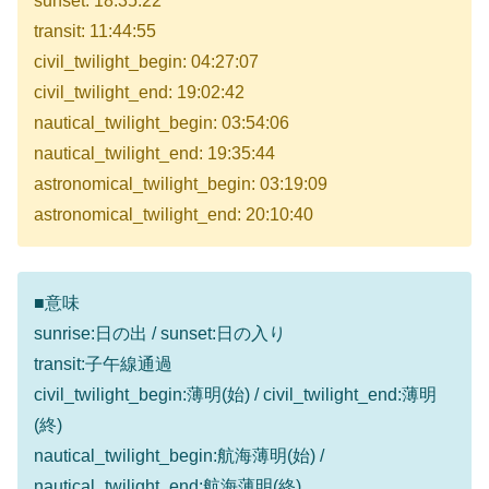
sunset: 18:35:22
transit: 11:44:55
civil_twilight_begin: 04:27:07
civil_twilight_end: 19:02:42
nautical_twilight_begin: 03:54:06
nautical_twilight_end: 19:35:44
astronomical_twilight_begin: 03:19:09
astronomical_twilight_end: 20:10:40
■意味
sunrise:日の出 / sunset:日の入り
transit:子午線通過
civil_twilight_begin:薄明(始) / civil_twilight_end:薄明
(終)
nautical_twilight_begin:航海薄明(始) /
nautical_twilight_end:航海薄明(終)