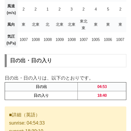
風速
2
2
1
2
3
2
4
5
2
(m/s)
東北
風向
東
北東
北
北東
北東
東
東
東
東
気圧
1007
1008
1008
1009
1008
1007
1005
1006
1007
(hPa)
日の出・日の入り
日の出・日の入りは、以下のとおりです。
日の出
04:53
日の入り
18:40
■詳細（英語）
sunrise: 04:54:33