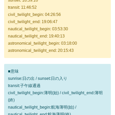
sunset: 18:39:10
transit: 11:46:52
civil_twilight_begin: 04:26:56
civil_twilight_end: 19:06:47
nautical_twilight_begin: 03:53:30
nautical_twilight_end: 19:40:13
astronomical_twilight_begin: 03:18:00
astronomical_twilight_end: 20:15:43
■意味
sunrise:日の出 / sunset:日の入り
transit:子午線通過
civil_twilight_begin:薄明(始) / civil_twilight_end:薄明
(終)
nautical_twilight_begin:航海薄明(始) /
nautical_twilight_end:航海薄明(終)