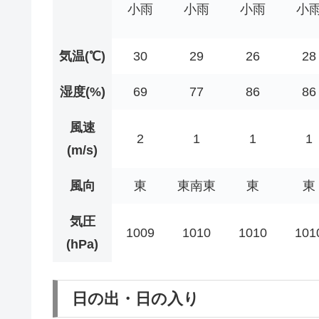
小雨
小雨
小雨
小
気温(℃)
30
29
26
28
湿度(%)
69
77
86
86
風速
2
1
1
1
(m/s)
風向
東
東南東
東
東
気圧
1009
1010
1010
101
(hPa)
日の出・日の入り