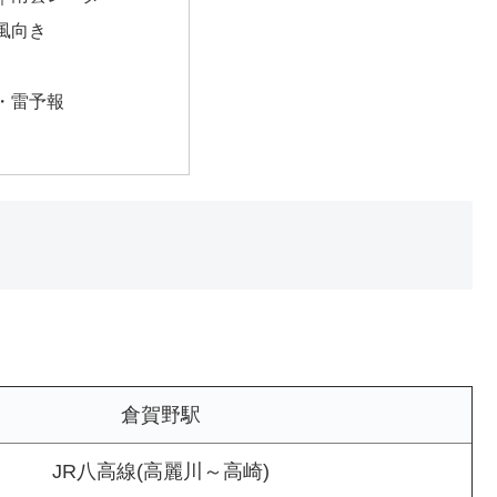
風向き
・雷予報
倉賀野駅
JR八高線(高麗川～高崎)