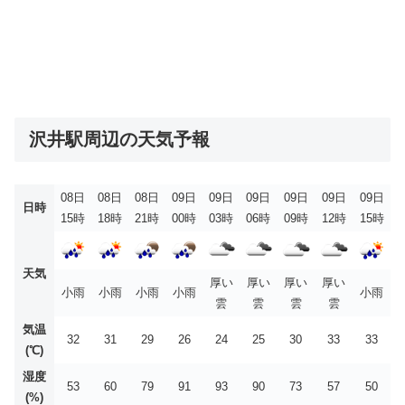
沢井駅周辺の天気予報
08日
08日
08日
09日
09日
09日
09日
09日
09日
日時
15時
18時
21時
00時
03時
06時
09時
12時
15時
天気
厚い
厚い
厚い
厚い
小雨
小雨
小雨
小雨
小雨
雲
雲
雲
雲
気温
32
31
29
26
24
25
30
33
33
(℃)
湿度
53
60
79
91
93
90
73
57
50
(%)