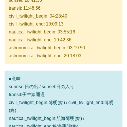
sunset: 18:41:38
transit: 11:48:56
civil_twilight_begin: 04:28:40
civil_twilight_end: 19:09:13
nautical_twilight_begin: 03:55:16
nautical_twilight_end: 19:42:36
astronomical_twilight_begin: 03:19:50
astronomical_twilight_end: 20:18:03
■意味
sunrise:日の出 / sunset:日の入り
transit:子午線通過
civil_twilight_begin:薄明(始) / civil_twilight_end:薄明
(終)
nautical_twilight_begin:航海薄明(始) /
nautical_twilight_end:航海薄明(終)