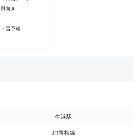
・風向き
報・雷予報
報
牛浜駅
JR青梅線