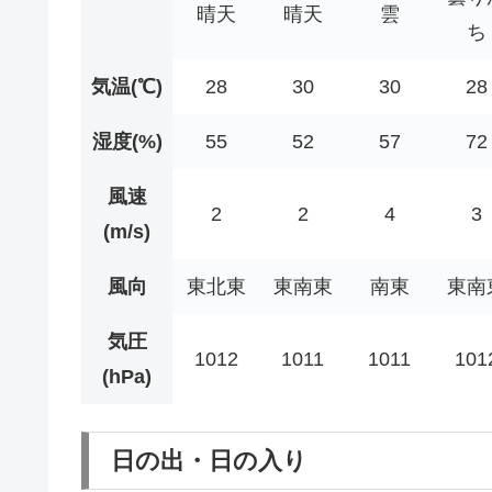
晴天
晴天
雲
ち
気温(℃)
28
30
30
28
湿度(%)
55
52
57
72
風速
2
2
4
3
(m/s)
風向
東北東
東南東
南東
東南
気圧
1012
1011
1011
101
(hPa)
日の出・日の入り