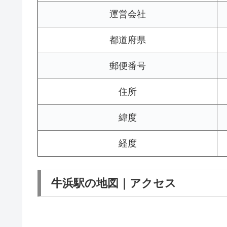
運営会社
都道府県
郵便番号
住所
緯度
経度
牛浜駅の地図｜アクセス