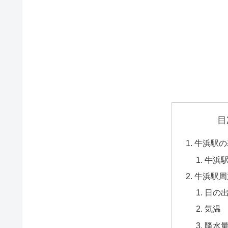
目
牛浜駅の
牛浜
牛浜駅周
日の
気温
降水