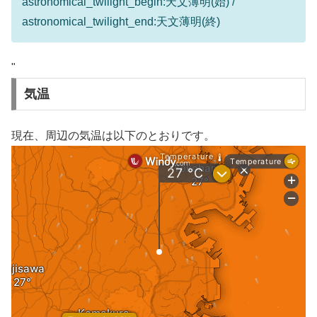
astronomical_twilight_begin:天文薄明(始) /
astronomical_twilight_end:天文薄明(終)
"
気温
現在、周辺の気温は以下のとおりです。