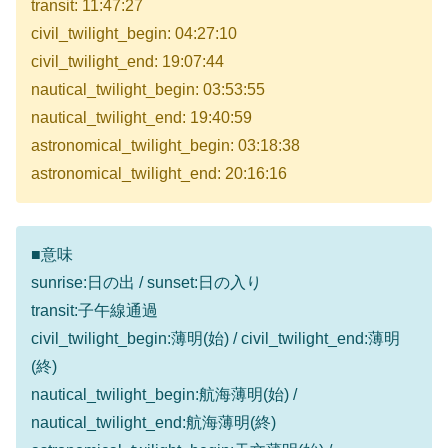
transit: 11:47:27
civil_twilight_begin: 04:27:10
civil_twilight_end: 19:07:44
nautical_twilight_begin: 03:53:55
nautical_twilight_end: 19:40:59
astronomical_twilight_begin: 03:18:38
astronomical_twilight_end: 20:16:16
■意味
sunrise:日の出 / sunset:日の入り
transit:子午線通過
civil_twilight_begin:薄明(始) / civil_twilight_end:薄明
(終)
nautical_twilight_begin:航海薄明(始) /
nautical_twilight_end:航海薄明(終)