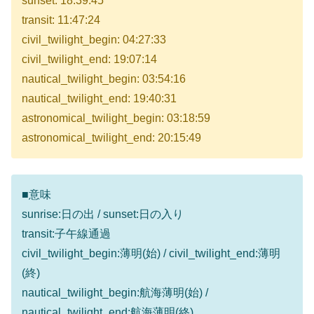
sunset: 18:39:45
transit: 11:47:24
civil_twilight_begin: 04:27:33
civil_twilight_end: 19:07:14
nautical_twilight_begin: 03:54:16
nautical_twilight_end: 19:40:31
astronomical_twilight_begin: 03:18:59
astronomical_twilight_end: 20:15:49
■意味
sunrise:日の出 / sunset:日の入り
transit:子午線通過
civil_twilight_begin:薄明(始) / civil_twilight_end:薄明
(終)
nautical_twilight_begin:航海薄明(始) /
nautical_twilight_end:航海薄明(終)