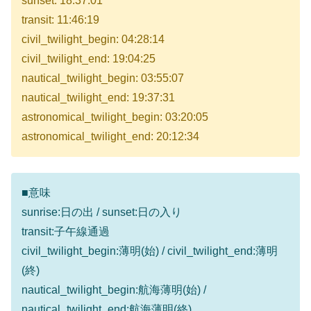
sunset: 18:37:01
transit: 11:46:19
civil_twilight_begin: 04:28:14
civil_twilight_end: 19:04:25
nautical_twilight_begin: 03:55:07
nautical_twilight_end: 19:37:31
astronomical_twilight_begin: 03:20:05
astronomical_twilight_end: 20:12:34
■意味
sunrise:日の出 / sunset:日の入り
transit:子午線通過
civil_twilight_begin:薄明(始) / civil_twilight_end:薄明
(終)
nautical_twilight_begin:航海薄明(始) /
nautical_twilight_end:航海薄明(終)