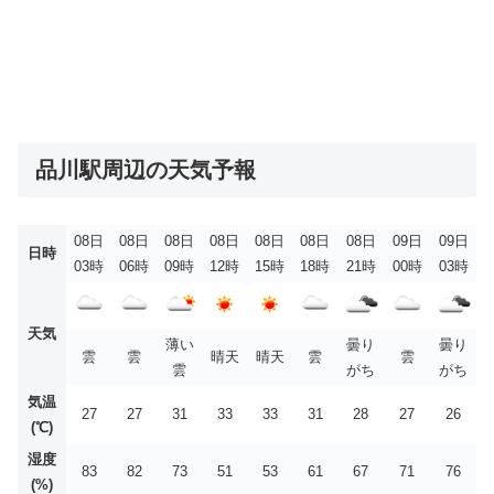
品川駅周辺の天気予報
08日
08日
08日
08日
08日
08日
08日
09日
09日
日時
03時
06時
09時
12時
15時
18時
21時
00時
03時
天気
薄い
曇り
曇り
雲
雲
晴天
晴天
雲
雲
雲
がち
がち
気温
27
27
31
33
33
31
28
27
26
(℃)
湿度
83
82
73
51
53
61
67
71
76
(%)