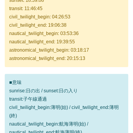
sunset: 18:39:08
transit: 11:46:45
civil_twilight_begin: 04:26:53
civil_twilight_end: 19:06:38
nautical_twilight_begin: 03:53:36
nautical_twilight_end: 19:39:55
astronomical_twilight_begin: 03:18:17
astronomical_twilight_end: 20:15:13
■意味
sunrise:日の出 / sunset:日の入り
transit:子午線通過
civil_twilight_begin:薄明(始) / civil_twilight_end:薄明
(終)
nautical_twilight_begin:航海薄明(始) /
nautical_twilight_end:航海薄明(終)