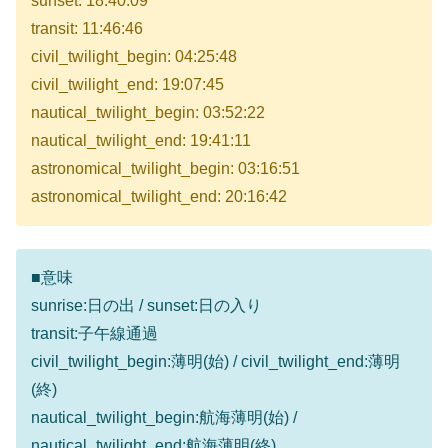
sunset: 18:40:09
transit: 11:46:46
civil_twilight_begin: 04:25:48
civil_twilight_end: 19:07:45
nautical_twilight_begin: 03:52:22
nautical_twilight_end: 19:41:11
astronomical_twilight_begin: 03:16:51
astronomical_twilight_end: 20:16:42
■意味
sunrise:日の出 / sunset:日の入り
transit:子午線通過
civil_twilight_begin:薄明(始) / civil_twilight_end:薄明
(終)
nautical_twilight_begin:航海薄明(始) /
nautical_twilight_end:航海薄明(終)