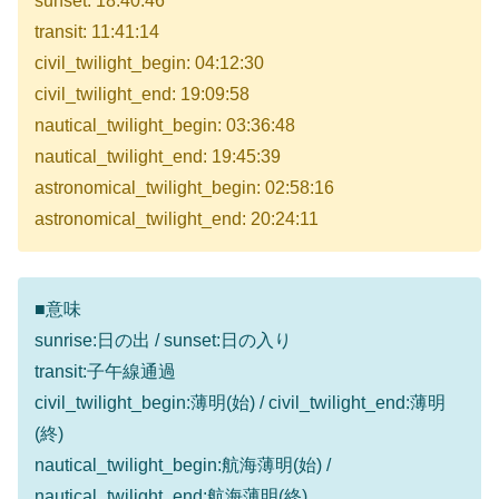
sunset: 18:40:46
transit: 11:41:14
civil_twilight_begin: 04:12:30
civil_twilight_end: 19:09:58
nautical_twilight_begin: 03:36:48
nautical_twilight_end: 19:45:39
astronomical_twilight_begin: 02:58:16
astronomical_twilight_end: 20:24:11
■意味
sunrise:日の出 / sunset:日の入り
transit:子午線通過
civil_twilight_begin:薄明(始) / civil_twilight_end:薄明
(終)
nautical_twilight_begin:航海薄明(始) /
nautical_twilight_end:航海薄明(終)