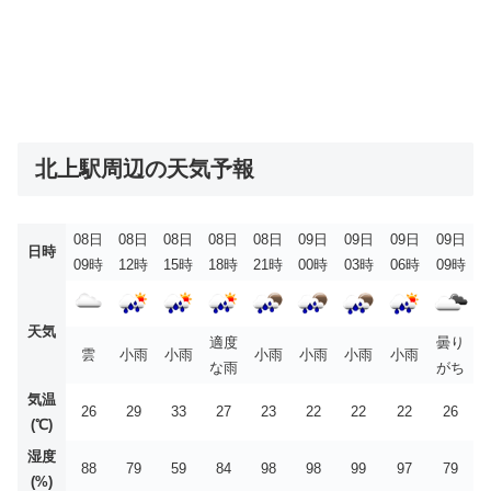
北上駅周辺の天気予報
08日
08日
08日
08日
08日
09日
09日
09日
09日
日時
09時
12時
15時
18時
21時
00時
03時
06時
09時
天気
適度
曇り
雲
小雨
小雨
小雨
小雨
小雨
小雨
な雨
がち
気温
26
29
33
27
23
22
22
22
26
(℃)
湿度
88
79
59
84
98
98
99
97
79
(%)