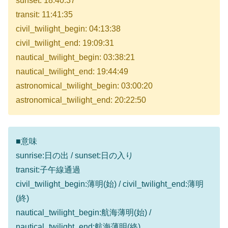
sunset: 18:40:37
transit: 11:41:35
civil_twilight_begin: 04:13:38
civil_twilight_end: 19:09:31
nautical_twilight_begin: 03:38:21
nautical_twilight_end: 19:44:49
astronomical_twilight_begin: 03:00:20
astronomical_twilight_end: 20:22:50
■意味
sunrise:日の出 / sunset:日の入り
transit:子午線通過
civil_twilight_begin:薄明(始) / civil_twilight_end:薄明
(終)
nautical_twilight_begin:航海薄明(始) /
nautical_twilight_end:航海薄明(終)