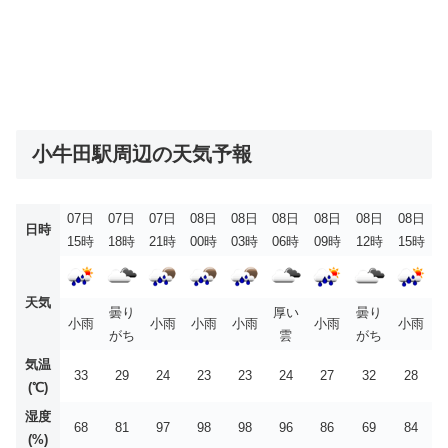
小牛田駅周辺の天気予報
07日
07日
07日
08日
08日
08日
08日
08日
08日
日時
15時
18時
21時
00時
03時
06時
09時
12時
15時
天気
曇り
厚い
曇り
小雨
小雨
小雨
小雨
小雨
小雨
がち
雲
がち
気温
33
29
24
23
23
24
27
32
28
(℃)
湿度
68
81
97
98
98
96
86
69
84
(%)