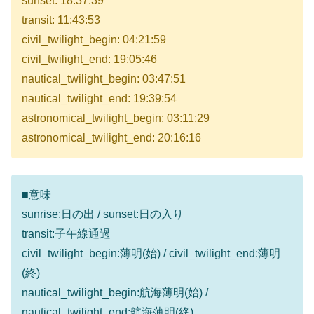
sunset: 18:37:39
transit: 11:43:53
civil_twilight_begin: 04:21:59
civil_twilight_end: 19:05:46
nautical_twilight_begin: 03:47:51
nautical_twilight_end: 19:39:54
astronomical_twilight_begin: 03:11:29
astronomical_twilight_end: 20:16:16
■意味
sunrise:日の出 / sunset:日の入り
transit:子午線通過
civil_twilight_begin:薄明(始) / civil_twilight_end:薄明
(終)
nautical_twilight_begin:航海薄明(始) /
nautical_twilight_end:航海薄明(終)