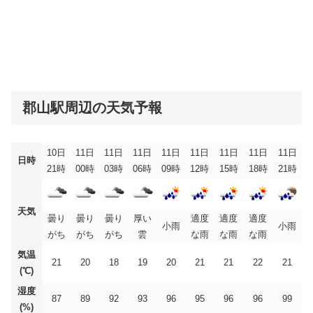
郡山駅周辺の天気予報
10日
11日
11日
11日
11日
11日
11日
11日
11日
日時
21時
00時
03時
06時
09時
12時
15時
18時
21時
天気
曇り
曇り
曇り
厚い
適度
適度
適度
小雨
小雨
がち
がち
がち
雲
な雨
な雨
な雨
気温
21
20
18
19
20
21
21
22
21
(℃)
湿度
87
89
92
93
96
95
96
96
99
(%)