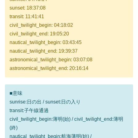
sunset: 18:37:08
transit: 11:41:41
civil_twilight_begin: 04:18:02
civil_twilight_end: 19:05:20
nautical_twilight_begin: 03:43:45
nautical_twilight_end: 19:39:37
astronomical_twilight_begin: 03:07:08
astronomical_twilight_end: 20:16:14
■意味
sunrise:日の出 / sunset:日の入り
transit:子午線通過
civil_twilight_begin:薄明(始) / civil_twilight_end:薄明
(終)
nautical_twilight_begin:航海薄明(始) /