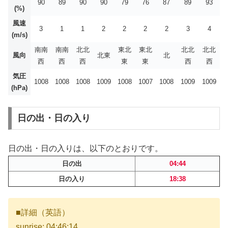
90
89
90
90
79
76
87
89
93
(%)
風速
3
1
1
2
2
2
2
3
4
(m/s)
南南
南南
北北
東北
東北
北北
北北
風向
北東
北
西
西
西
東
東
西
西
気圧
1008
1008
1008
1009
1008
1007
1008
1009
1009
(hPa)
日の出・日の入り
日の出・日の入りは、以下のとおりです。
日の出
04:44
日の入り
18:38
■詳細（英語）
sunrise: 04:46:14