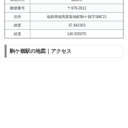
郵便番号
〒979-2611
住所
福島県相馬郡新地町駒ケ嶺字深町21
緯度
37.842353
経度
140.925075
駒ケ嶺駅の地図｜アクセス