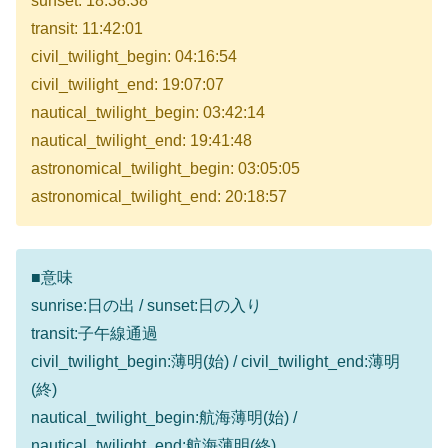
sunset: 18:38:38
transit: 11:42:01
civil_twilight_begin: 04:16:54
civil_twilight_end: 19:07:07
nautical_twilight_begin: 03:42:14
nautical_twilight_end: 19:41:48
astronomical_twilight_begin: 03:05:05
astronomical_twilight_end: 20:18:57
■意味
sunrise:日の出 / sunset:日の入り
transit:子午線通過
civil_twilight_begin:薄明(始) / civil_twilight_end:薄明
(終)
nautical_twilight_begin:航海薄明(始) /
nautical_twilight_end:航海薄明(終)