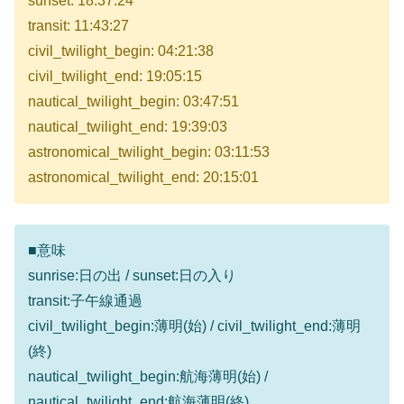
sunset: 18:37:24
transit: 11:43:27
civil_twilight_begin: 04:21:38
civil_twilight_end: 19:05:15
nautical_twilight_begin: 03:47:51
nautical_twilight_end: 19:39:03
astronomical_twilight_begin: 03:11:53
astronomical_twilight_end: 20:15:01
■意味
sunrise:日の出 / sunset:日の入り
transit:子午線通過
civil_twilight_begin:薄明(始) / civil_twilight_end:薄明
(終)
nautical_twilight_begin:航海薄明(始) /
nautical_twilight_end:航海薄明(終)