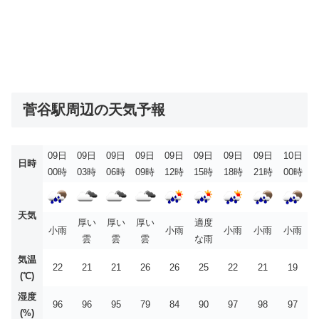
菅谷駅周辺の天気予報
09日
09日
09日
09日
09日
09日
09日
09日
10日
日時
00時
03時
06時
09時
12時
15時
18時
21時
00時
天気
厚い
厚い
厚い
適度
小雨
小雨
小雨
小雨
小雨
雲
雲
雲
な雨
気温
22
21
21
26
26
25
22
21
19
(℃)
湿度
96
96
95
79
84
90
97
98
97
(%)