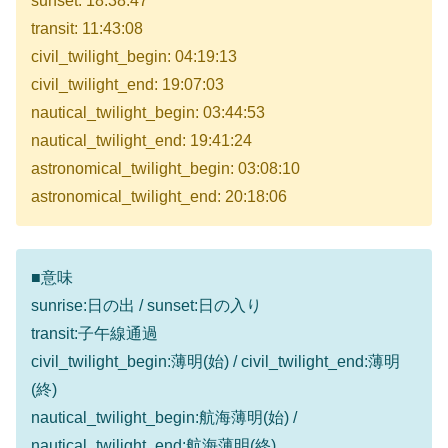
sunset: 18:38:47
transit: 11:43:08
civil_twilight_begin: 04:19:13
civil_twilight_end: 19:07:03
nautical_twilight_begin: 03:44:53
nautical_twilight_end: 19:41:24
astronomical_twilight_begin: 03:08:10
astronomical_twilight_end: 20:18:06
■意味
sunrise:日の出 / sunset:日の入り
transit:子午線通過
civil_twilight_begin:薄明(始) / civil_twilight_end:薄明
(終)
nautical_twilight_begin:航海薄明(始) /
nautical_twilight_end:航海薄明(終)