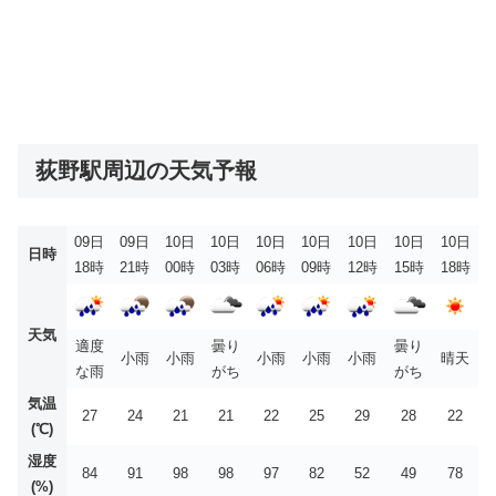
荻野駅周辺の天気予報
09日
09日
10日
10日
10日
10日
10日
10日
10日
日時
18時
21時
00時
03時
06時
09時
12時
15時
18時
天気
適度
曇り
曇り
小雨
小雨
小雨
小雨
小雨
晴天
な雨
がち
がち
気温
27
24
21
21
22
25
29
28
22
(℃)
湿度
84
91
98
98
97
82
52
49
78
(%)