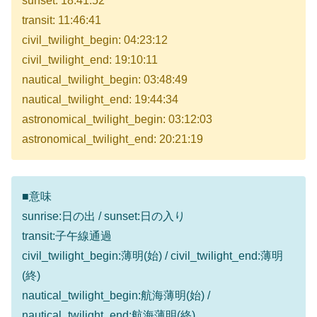
sunset: 18:41:52
transit: 11:46:41
civil_twilight_begin: 04:23:12
civil_twilight_end: 19:10:11
nautical_twilight_begin: 03:48:49
nautical_twilight_end: 19:44:34
astronomical_twilight_begin: 03:12:03
astronomical_twilight_end: 20:21:19
■意味
sunrise:日の出 / sunset:日の入り
transit:子午線通過
civil_twilight_begin:薄明(始) / civil_twilight_end:薄明
(終)
nautical_twilight_begin:航海薄明(始) /
nautical_twilight_end:航海薄明(終)