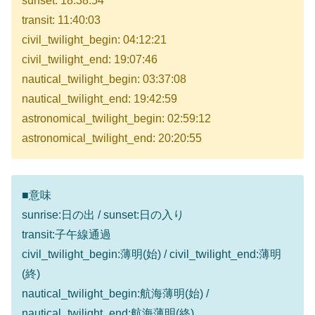
sunset: 18:38:54
transit: 11:40:03
civil_twilight_begin: 04:12:21
civil_twilight_end: 19:07:46
nautical_twilight_begin: 03:37:08
nautical_twilight_end: 19:42:59
astronomical_twilight_begin: 02:59:12
astronomical_twilight_end: 20:20:55
■意味
sunrise:日の出 / sunset:日の入り
transit:子午線通過
civil_twilight_begin:薄明(始) / civil_twilight_end:薄明
(終)
nautical_twilight_begin:航海薄明(始) /
nautical_twilight_end:航海薄明(終)