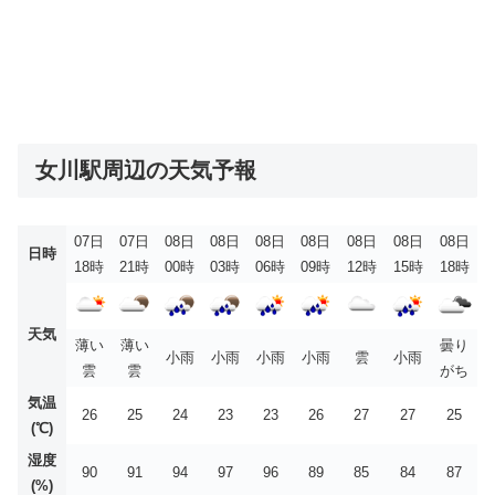
女川駅周辺の天気予報
07日
07日
08日
08日
08日
08日
08日
08日
08日
日時
18時
21時
00時
03時
06時
09時
12時
15時
18時
天気
薄い
薄い
曇り
小雨
小雨
小雨
小雨
雲
小雨
雲
雲
がち
気温
26
25
24
23
23
26
27
27
25
(℃)
湿度
90
91
94
97
96
89
85
84
87
(%)