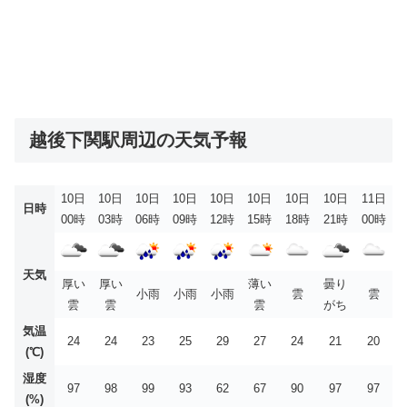
越後下関駅周辺の天気予報
10日
10日
10日
10日
10日
10日
10日
10日
11日
日時
00時
03時
06時
09時
12時
15時
18時
21時
00時
天気
厚い
厚い
薄い
曇り
小雨
小雨
小雨
雲
雲
雲
雲
雲
がち
気温
24
24
23
25
29
27
24
21
20
(℃)
湿度
97
98
99
93
62
67
90
97
97
(%)