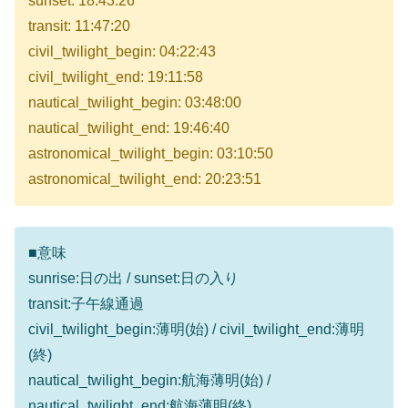
sunset: 18:43:26
transit: 11:47:20
civil_twilight_begin: 04:22:43
civil_twilight_end: 19:11:58
nautical_twilight_begin: 03:48:00
nautical_twilight_end: 19:46:40
astronomical_twilight_begin: 03:10:50
astronomical_twilight_end: 20:23:51
■意味
sunrise:日の出 / sunset:日の入り
transit:子午線通過
civil_twilight_begin:薄明(始) / civil_twilight_end:薄明
(終)
nautical_twilight_begin:航海薄明(始) /
nautical_twilight_end:航海薄明(終)