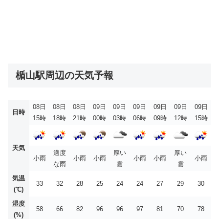
楯山駅周辺の天気予報
08日
08日
08日
09日
09日
09日
09日
09日
09日
日時
15時
18時
21時
00時
03時
06時
09時
12時
15時
天気
適度
厚い
厚い
小雨
小雨
小雨
小雨
小雨
小雨
な雨
雲
雲
気温
33
32
28
25
24
24
27
29
30
(℃)
湿度
58
66
82
96
96
97
81
70
78
(%)