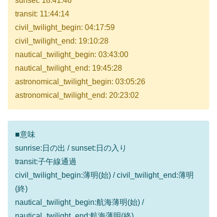
sunset: 18:41:46
transit: 11:44:14
civil_twilight_begin: 04:17:59
civil_twilight_end: 19:10:28
nautical_twilight_begin: 03:43:00
nautical_twilight_end: 19:45:28
astronomical_twilight_begin: 03:05:26
astronomical_twilight_end: 20:23:02
■意味
sunrise:日の出 / sunset:日の入り
transit:子午線通過
civil_twilight_begin:薄明(始) / civil_twilight_end:薄明
(終)
nautical_twilight_begin:航海薄明(始) /
nautical_twilight_end:航海薄明(終)