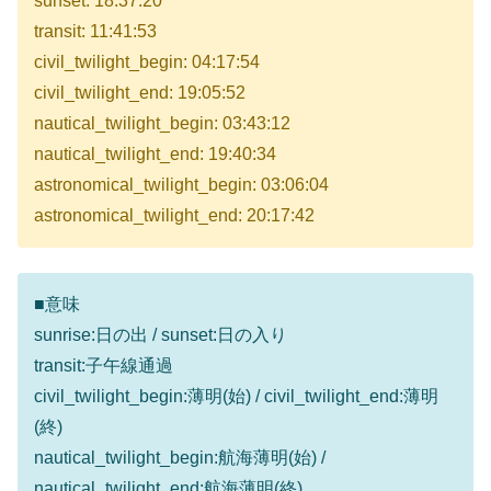
sunset: 18:37:20
transit: 11:41:53
civil_twilight_begin: 04:17:54
civil_twilight_end: 19:05:52
nautical_twilight_begin: 03:43:12
nautical_twilight_end: 19:40:34
astronomical_twilight_begin: 03:06:04
astronomical_twilight_end: 20:17:42
■意味
sunrise:日の出 / sunset:日の入り
transit:子午線通過
civil_twilight_begin:薄明(始) / civil_twilight_end:薄明
(終)
nautical_twilight_begin:航海薄明(始) /
nautical_twilight_end:航海薄明(終)