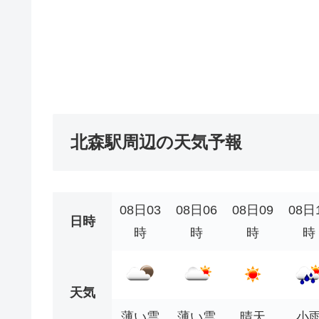
北森駅周辺の天気予報
08日03
08日06
08日09
08日
日時
時
時
時
時
天気
薄い雲
薄い雲
晴天
小