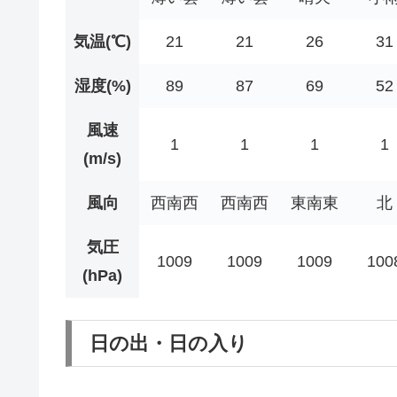
気温(℃)
21
21
26
31
湿度(%)
89
87
69
52
風速
1
1
1
1
(m/s)
風向
西南西
西南西
東南東
北
気圧
1009
1009
1009
100
(hPa)
日の出・日の入り