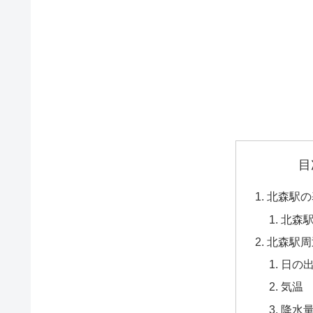
目
北森駅の
北森
北森駅周
日の
気温
降水