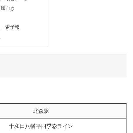
・風向き
報・雷予報
報
北森駅
十和田八幡平四季彩ライン