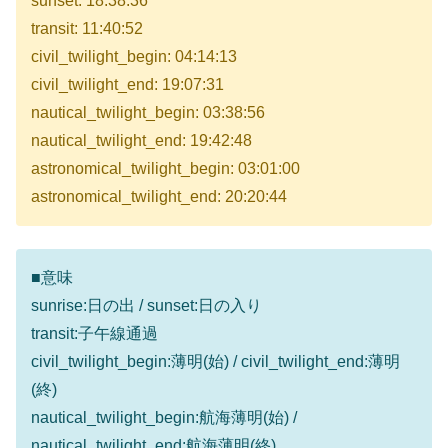
sunset: 18:38:36
transit: 11:40:52
civil_twilight_begin: 04:14:13
civil_twilight_end: 19:07:31
nautical_twilight_begin: 03:38:56
nautical_twilight_end: 19:42:48
astronomical_twilight_begin: 03:01:00
astronomical_twilight_end: 20:20:44
■意味
sunrise:日の出 / sunset:日の入り
transit:子午線通過
civil_twilight_begin:薄明(始) / civil_twilight_end:薄明
(終)
nautical_twilight_begin:航海薄明(始) /
nautical_twilight_end:航海薄明(終)