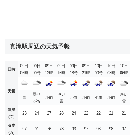
真滝駅周辺の天気予報
09日
09日
09日
09日
09日
09日
10日
10日
10日
日時
06時
09時
12時
15時
18時
21時
00時
03時
06時
天気
曇り
厚い
厚い
雲
小雨
小雨
小雨
小雨
小雨
がち
雲
雲
気温
23
24
27
28
24
22
22
21
21
(℃)
湿度
97
91
76
73
93
97
98
98
97
(%)