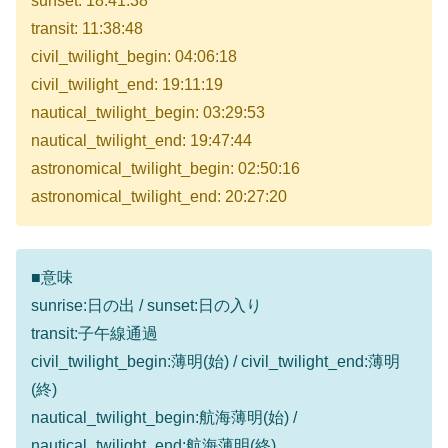
sunset: 18:41:38
transit: 11:38:48
civil_twilight_begin: 04:06:18
civil_twilight_end: 19:11:19
nautical_twilight_begin: 03:29:53
nautical_twilight_end: 19:47:44
astronomical_twilight_begin: 02:50:16
astronomical_twilight_end: 20:27:20
■意味
sunrise:日の出 / sunset:日の入り
transit:子午線通過
civil_twilight_begin:薄明(始) / civil_twilight_end:薄明
(終)
nautical_twilight_begin:航海薄明(始) /
nautical_twilight_end:航海薄明(終)