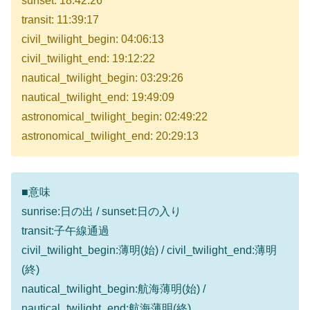
sunset: 18:42:26
transit: 11:39:17
civil_twilight_begin: 04:06:13
civil_twilight_end: 19:12:22
nautical_twilight_begin: 03:29:26
nautical_twilight_end: 19:49:09
astronomical_twilight_begin: 02:49:22
astronomical_twilight_end: 20:29:13
■意味
sunrise:日の出 / sunset:日の入り
transit:子午線通過
civil_twilight_begin:薄明(始) / civil_twilight_end:薄明
(終)
nautical_twilight_begin:航海薄明(始) /
nautical_twilight_end:航海薄明(終)