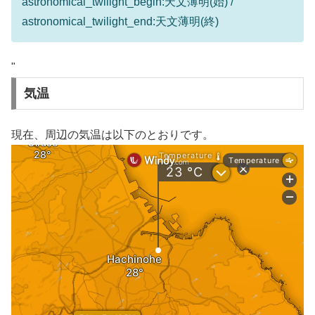
astronomical_twilight_begin:天文薄明(始) /
astronomical_twilight_end:天文薄明(終)
"
気温
現在、周辺の気温は以下のとおりです。