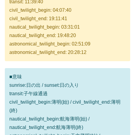
transit: 11:39:40
civil_twilight_begin: 04:07:40
civil_twilight_end: 19:11:41
nautical_twilight_begin: 03:31:01
nautical_twilight_end: 19:48:20
astronomical_twilight_begin: 02:51:09
astronomical_twilight_end: 20:28:12
■意味
sunrise:日の出 / sunset:日の入り
transit:子午線通過
civil_twilight_begin:薄明(始) / civil_twilight_end:薄明
(終)
nautical_twilight_begin:航海薄明(始) /
nautical_twilight_end:航海薄明(終)