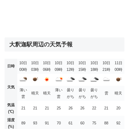
大釈迦駅周辺の天気予報
10日
10日
10日
10日
10日
10日
10日
10日
11日
日時
00時
03時
06時
09時
12時
15時
18時
21時
00時
天気
薄い
薄い
曇り
曇り
曇り
晴天
晴天
雲
晴天
雲
雲
がち
がち
がち
気温
21
21
21
25
26
26
22
21
20
(℃)
湿度
89
93
91
70
61
60
75
88
92
(%)