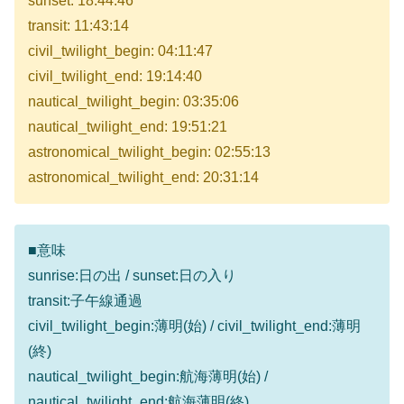
sunset: 18:44:46
transit: 11:43:14
civil_twilight_begin: 04:11:47
civil_twilight_end: 19:14:40
nautical_twilight_begin: 03:35:06
nautical_twilight_end: 19:51:21
astronomical_twilight_begin: 02:55:13
astronomical_twilight_end: 20:31:14
■意味
sunrise:日の出 / sunset:日の入り
transit:子午線通過
civil_twilight_begin:薄明(始) / civil_twilight_end:薄明
(終)
nautical_twilight_begin:航海薄明(始) /
nautical_twilight_end:航海薄明(終)