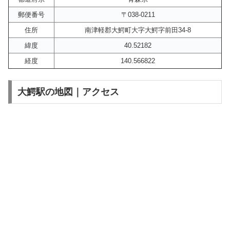
郵便番号
〒038-0211
住所
南津軽郡大鰐町大字大鰐字前田34-8
緯度
40.52182
経度
140.566822
大鰐駅の地図｜アクセス