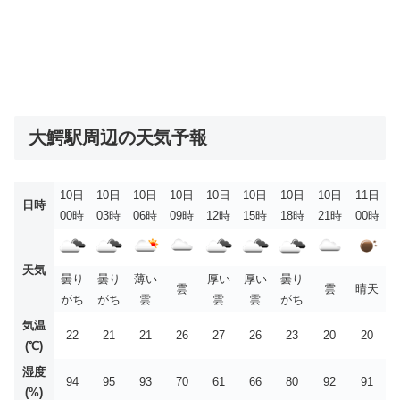
大鰐駅周辺の天気予報
10日
10日
10日
10日
10日
10日
10日
10日
11日
日時
00時
03時
06時
09時
12時
15時
18時
21時
00時
天気
曇り
曇り
薄い
厚い
厚い
曇り
雲
雲
晴天
がち
がち
雲
雲
雲
がち
気温
22
21
21
26
27
26
23
20
20
(℃)
湿度
94
95
93
70
61
66
80
92
91
(%)