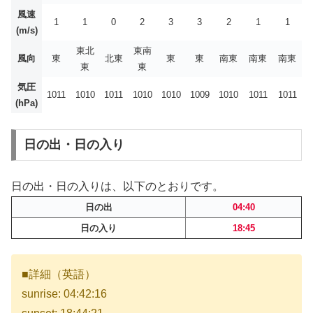
風速
1
1
0
2
3
3
2
1
1
(m/s)
東北
東南
風向
東
北東
東
東
南東
南東
南東
東
東
気圧
1011
1010
1011
1010
1010
1009
1010
1011
1011
(hPa)
日の出・日の入り
日の出・日の入りは、以下のとおりです。
日の出
04:40
日の入り
18:45
■詳細（英語）
sunrise: 04:42:16