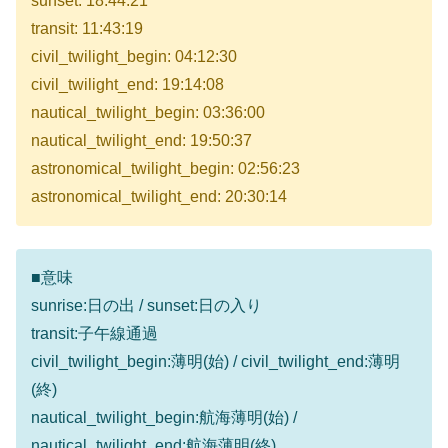
sunset: 18:44:21
transit: 11:43:19
civil_twilight_begin: 04:12:30
civil_twilight_end: 19:14:08
nautical_twilight_begin: 03:36:00
nautical_twilight_end: 19:50:37
astronomical_twilight_begin: 02:56:23
astronomical_twilight_end: 20:30:14
■意味
sunrise:日の出 / sunset:日の入り
transit:子午線通過
civil_twilight_begin:薄明(始) / civil_twilight_end:薄明
(終)
nautical_twilight_begin:航海薄明(始) /
nautical_twilight_end:航海薄明(終)