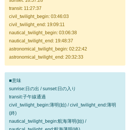
sunset: 18:37:28
transit: 11:27:37
civil_twilight_begin: 03:46:03
civil_twilight_end: 19:09:11
nautical_twilight_begin: 03:06:38
nautical_twilight_end: 19:48:37
astronomical_twilight_begin: 02:22:42
astronomical_twilight_end: 20:32:33
■意味
sunrise:日の出 / sunset:日の入り
transit:子午線通過
civil_twilight_begin:薄明(始) / civil_twilight_end:薄明
(終)
nautical_twilight_begin:航海薄明(始) /
nautical_twilight_end:航海薄明(終)