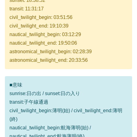
sunset: 18:38:52
transit: 11:31:17
civil_twilight_begin: 03:51:56
civil_twilight_end: 19:10:39
nautical_twilight_begin: 03:12:29
nautical_twilight_end: 19:50:06
astronomical_twilight_begin: 02:28:39
astronomical_twilight_end: 20:33:56
■意味
sunrise:日の出 / sunset:日の入り
transit:子午線通過
civil_twilight_begin:薄明(始) / civil_twilight_end:薄明
(終)
nautical_twilight_begin:航海薄明(始) /
nautical_twilight_end:航海薄明(終)