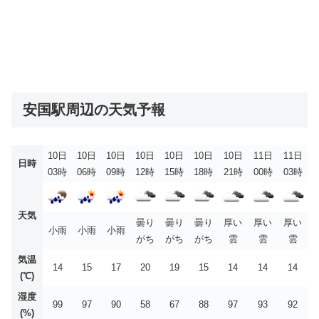
安国駅周辺の天気予報
10日
10日
10日
10日
10日
10日
10日
11日
11日
日時
03時
06時
09時
12時
15時
18時
21時
00時
03時
天気
曇り
曇り
曇り
厚い
厚い
厚い
小雨
小雨
小雨
がち
がち
がち
雲
雲
雲
気温
14
15
17
20
19
15
14
14
14
(℃)
湿度
99
97
90
58
67
88
97
93
92
(%)