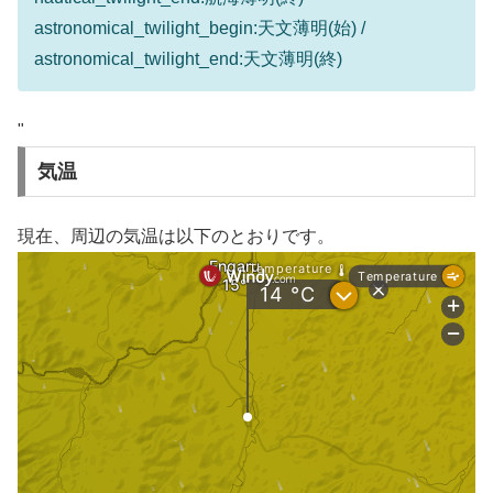
astronomical_twilight_begin:天文薄明(始) /
astronomical_twilight_end:天文薄明(終)
"
気温
現在、周辺の気温は以下のとおりです。