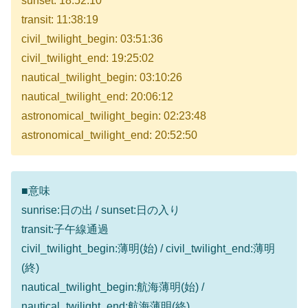
sunset: 18:52:10
transit: 11:38:19
civil_twilight_begin: 03:51:36
civil_twilight_end: 19:25:02
nautical_twilight_begin: 03:10:26
nautical_twilight_end: 20:06:12
astronomical_twilight_begin: 02:23:48
astronomical_twilight_end: 20:52:50
■意味
sunrise:日の出 / sunset:日の入り
transit:子午線通過
civil_twilight_begin:薄明(始) / civil_twilight_end:薄明
(終)
nautical_twilight_begin:航海薄明(始) /
nautical_twilight_end:航海薄明(終)