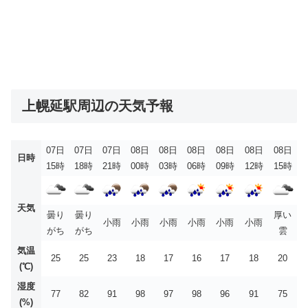
上幌延駅周辺の天気予報
07日
07日
07日
08日
08日
08日
08日
08日
08日
日時
15時
18時
21時
00時
03時
06時
09時
12時
15時
天気
曇り
曇り
厚い
小雨
小雨
小雨
小雨
小雨
小雨
がち
がち
雲
気温
25
25
23
18
17
16
17
18
20
(℃)
湿度
77
82
91
98
97
98
96
91
75
(%)