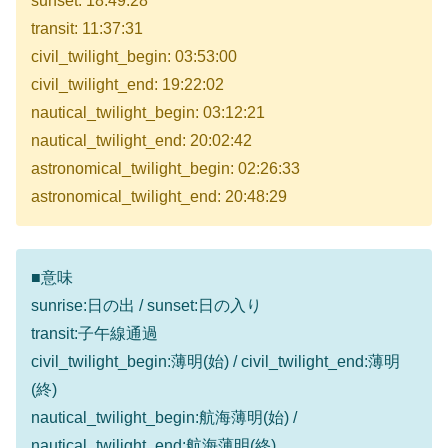
sunset: 18:49:28
transit: 11:37:31
civil_twilight_begin: 03:53:00
civil_twilight_end: 19:22:02
nautical_twilight_begin: 03:12:21
nautical_twilight_end: 20:02:42
astronomical_twilight_begin: 02:26:33
astronomical_twilight_end: 20:48:29
■意味
sunrise:日の出 / sunset:日の入り
transit:子午線通過
civil_twilight_begin:薄明(始) / civil_twilight_end:薄明
(終)
nautical_twilight_begin:航海薄明(始) /
nautical_twilight_end:航海薄明(終)