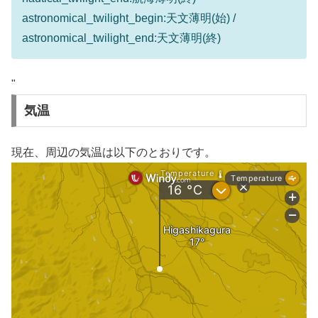
astronomical_twilight_begin:天文薄明(始) /
astronomical_twilight_end:天文薄明(終)
"
気温
現在、周辺の気温は以下のとおりです。