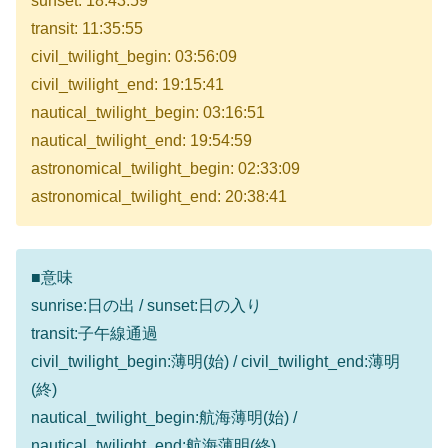
sunset: 18:43:59
transit: 11:35:55
civil_twilight_begin: 03:56:09
civil_twilight_end: 19:15:41
nautical_twilight_begin: 03:16:51
nautical_twilight_end: 19:54:59
astronomical_twilight_begin: 02:33:09
astronomical_twilight_end: 20:38:41
■意味
sunrise:日の出 / sunset:日の入り
transit:子午線通過
civil_twilight_begin:薄明(始) / civil_twilight_end:薄明
(終)
nautical_twilight_begin:航海薄明(始) /
nautical_twilight_end:航海薄明(終)