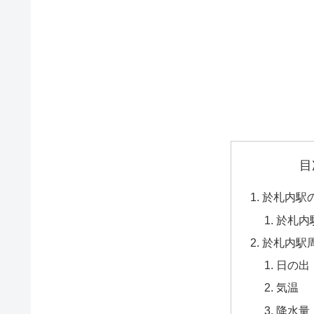
目
於札内駅
於札内
於札内駅
日の出
気温
降水量