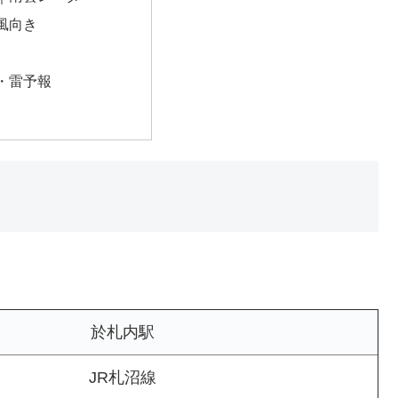
風向き
・雷予報
於札内駅
JR札沼線