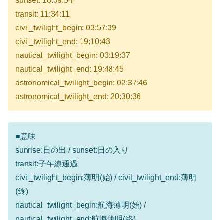
sunset: 18:39:54
transit: 11:34:11
civil_twilight_begin: 03:57:39
civil_twilight_end: 19:10:43
nautical_twilight_begin: 03:19:37
nautical_twilight_end: 19:48:45
astronomical_twilight_begin: 02:37:46
astronomical_twilight_end: 20:30:36
■意味
sunrise:日の出 / sunset:日の入り
transit:子午線通過
civil_twilight_begin:薄明(始) / civil_twilight_end:薄明
(終)
nautical_twilight_begin:航海薄明(始) /
nautical_twilight_end:航海薄明(終)