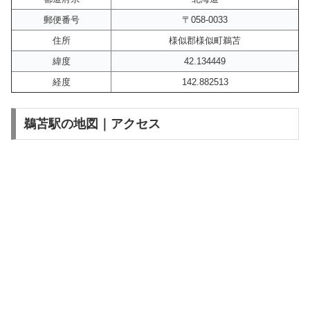
郵便番号
〒058-0033
住所
様似郡様似町鵜苫
緯度
42.134449
経度
142.882513
鵜苫駅の地図｜アクセス