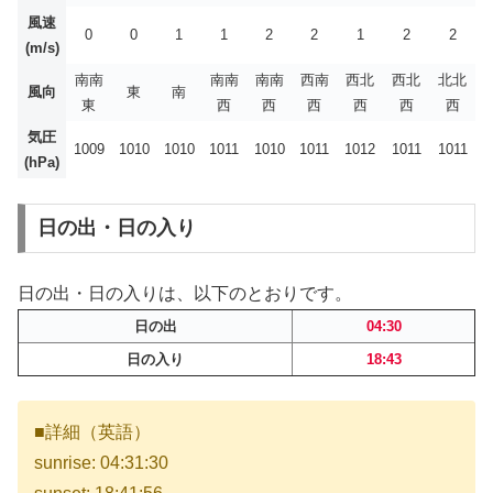
風速
0
0
1
1
2
2
1
2
2
(m/s)
南南
南南
南南
西南
西北
西北
北北
風向
東
南
東
西
西
西
西
西
西
気圧
1009
1010
1010
1011
1010
1011
1012
1011
1011
(hPa)
日の出・日の入り
日の出・日の入りは、以下のとおりです。
日の出
04:30
日の入り
18:43
■詳細（英語）
sunrise: 04:31:30