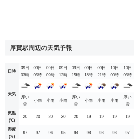
厚賀駅周辺の天気予報
09日
09日
09日
09日
09日
09日
09日
10日
10日
日時
03時
06時
09時
12時
15時
18時
21時
00時
03時
天気
厚い
厚い
厚い
小雨
小雨
小雨
小雨
小雨
小雨
雲
雲
雲
気温
20
20
20
20
20
19
19
19
19
(℃)
湿度
97
97
96
95
94
98
98
98
97
(%)