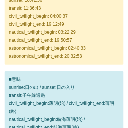
sunset: 18:41:56
transit: 11:36:43
civil_twilight_begin: 04:00:37
civil_twilight_end: 19:12:49
nautical_twilight_begin: 03:22:29
nautical_twilight_end: 19:50:57
astronomical_twilight_begin: 02:40:33
astronomical_twilight_end: 20:32:53
■意味
sunrise:日の出 / sunset:日の入り
transit:子午線通過
civil_twilight_begin:薄明(始) / civil_twilight_end:薄明
(終)
nautical_twilight_begin:航海薄明(始) /
nautical_twilight_end:航海薄明(終)