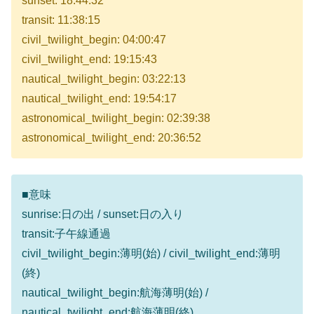
sunset: 18:44:32
transit: 11:38:15
civil_twilight_begin: 04:00:47
civil_twilight_end: 19:15:43
nautical_twilight_begin: 03:22:13
nautical_twilight_end: 19:54:17
astronomical_twilight_begin: 02:39:38
astronomical_twilight_end: 20:36:52
■意味
sunrise:日の出 / sunset:日の入り
transit:子午線通過
civil_twilight_begin:薄明(始) / civil_twilight_end:薄明
(終)
nautical_twilight_begin:航海薄明(始) /
nautical_twilight_end:航海薄明(終)