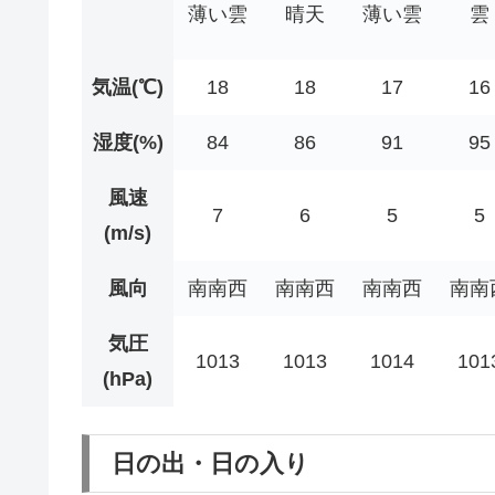
薄い雲
晴天
薄い雲
雲
気温(℃)
18
18
17
16
湿度(%)
84
86
91
95
風速
7
6
5
5
(m/s)
風向
南南西
南南西
南南西
南南
気圧
1013
1013
1014
101
(hPa)
日の出・日の入り