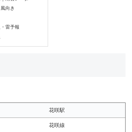
・風向き
報・雷予報
報
花咲駅
花咲線