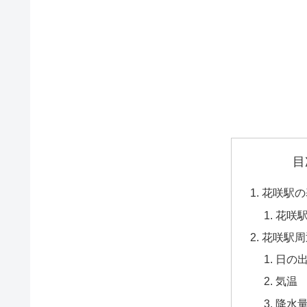
目
花咲駅の
花咲
花咲駅周
日の
気温
降水