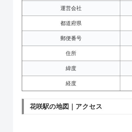
運営会社
都道府県
郵便番号
住所
緯度
経度
花咲駅の地図｜アクセス