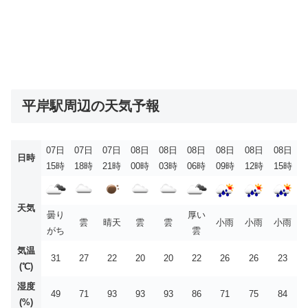
平岸駅周辺の天気予報
07日
07日
07日
08日
08日
08日
08日
08日
08日
日時
15時
18時
21時
00時
03時
06時
09時
12時
15時
天気
曇り
厚い
雲
晴天
雲
雲
小雨
小雨
小雨
がち
雲
気温
31
27
22
20
20
22
26
26
23
(℃)
湿度
49
71
93
93
93
86
71
75
84
(%)