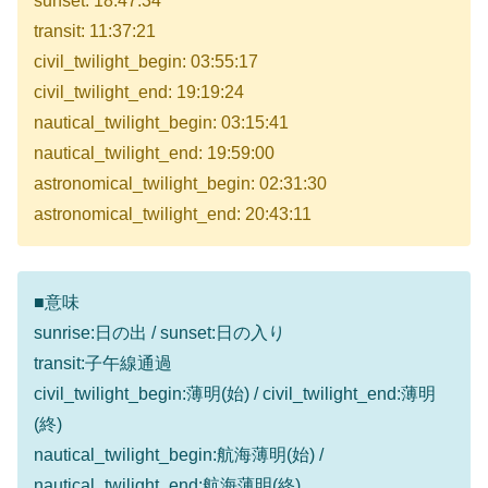
sunset: 18:47:34
transit: 11:37:21
civil_twilight_begin: 03:55:17
civil_twilight_end: 19:19:24
nautical_twilight_begin: 03:15:41
nautical_twilight_end: 19:59:00
astronomical_twilight_begin: 02:31:30
astronomical_twilight_end: 20:43:11
■意味
sunrise:日の出 / sunset:日の入り
transit:子午線通過
civil_twilight_begin:薄明(始) / civil_twilight_end:薄明
(終)
nautical_twilight_begin:航海薄明(始) /
nautical_twilight_end:航海薄明(終)