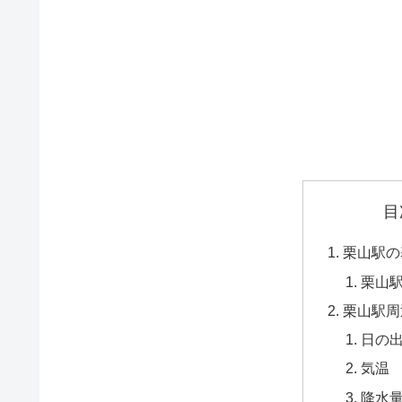
目
栗山駅の
栗山
栗山駅周
日の
気温
降水