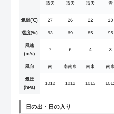
晴天
晴天
晴天
雲
気温(℃)
27
26
22
18
湿度(%)
63
69
85
95
風速
7
6
4
3
(m/s)
風向
南
南南東
南東
南
気圧
1012
1012
1013
101
(hPa)
日の出・日の入り