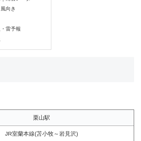
・風向き
報・雷予報
報
栗山駅
JR室蘭本線(苫小牧～岩見沢)