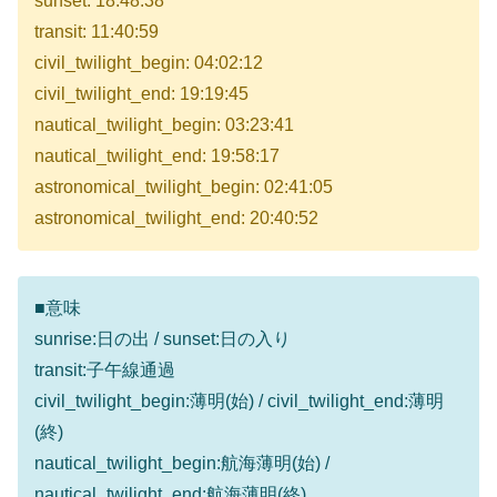
sunset: 18:48:38
transit: 11:40:59
civil_twilight_begin: 04:02:12
civil_twilight_end: 19:19:45
nautical_twilight_begin: 03:23:41
nautical_twilight_end: 19:58:17
astronomical_twilight_begin: 02:41:05
astronomical_twilight_end: 20:40:52
■意味
sunrise:日の出 / sunset:日の入り
transit:子午線通過
civil_twilight_begin:薄明(始) / civil_twilight_end:薄明
(終)
nautical_twilight_begin:航海薄明(始) /
nautical_twilight_end:航海薄明(終)