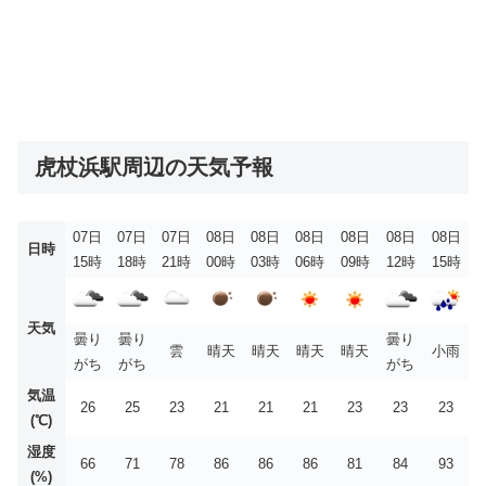
虎杖浜駅周辺の天気予報
07日
07日
07日
08日
08日
08日
08日
08日
08日
日時
15時
18時
21時
00時
03時
06時
09時
12時
15時
天気
曇り
曇り
曇り
雲
晴天
晴天
晴天
晴天
小雨
がち
がち
がち
気温
26
25
23
21
21
21
23
23
23
(℃)
湿度
66
71
78
86
86
86
81
84
93
(%)